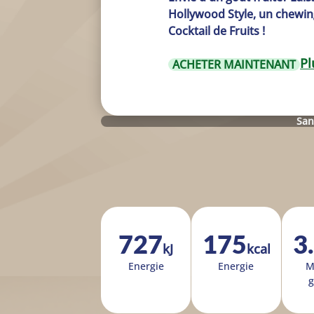
Hollywood Style, un chewi
Cocktail de Fruits !
Pl
ACHETER MAINTENANT
San
727
175
3
kJ
kcal
Ener­gie
Ener­gie
M
g