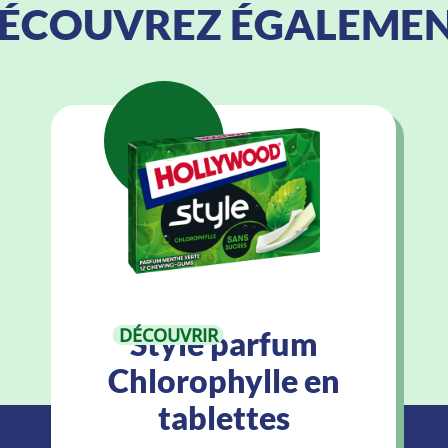
ÉCOUVREZ ÉGALEME
DÉCOUVRIR
Style parfum
Chlorophylle en
tablettes