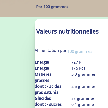
Par 100 grammes
Valeurs nutritionnelles
Alimentation par
100 grammes
100
Energie
727
kJ
grammes
Energie
175
kcal
Matières
3.3
grammes
grasses
dont : - acides
2.5
grammes
gras saturés
Glucides
58
grammes
dont : - sucres
0.1
gramme