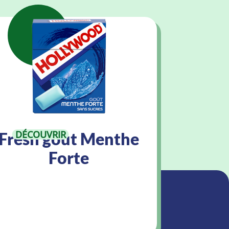
DÉCOUVRIR
Fresh goût Menthe
Forte