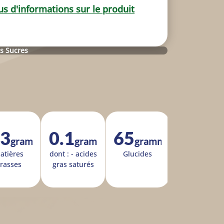
us d'informations sur le produit
s Sucres
.3
0.1
65
gramme
gramme
grammes
a­tières
dont : - acides
Glu­cides
rasses
gras sa­tu­rés