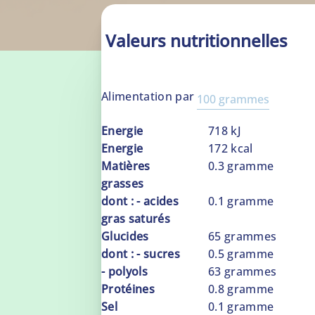
Valeurs nutritionnelles
Alimentation par
100 grammes
100
Energie
718
kJ
grammes
Energie
172
kcal
Matières
0.3
gramme
grasses
dont : - acides
0.1
gramme
gras saturés
Glucides
65
grammes
dont : - sucres
0.5
gramme
- polyols
63
grammes
Protéines
0.8
gramme
Sel
0.1
gramme