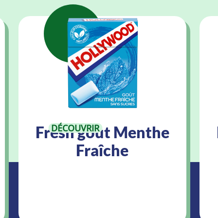
DÉCOUVRIR
Fresh goût Menthe
Fraîche