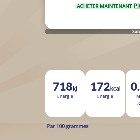
Pl
ACHETER MAINTENANT
San
718
172
0
kJ
kcal
Ener­gie
Ener­gie
M
g
Par 100 grammes