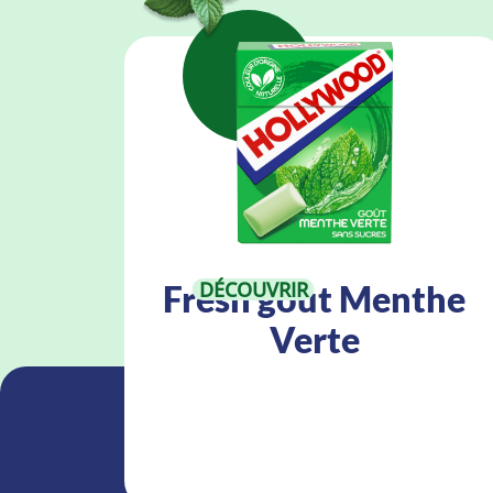
DÉCOUVRIR
Fresh goût Menthe
Verte