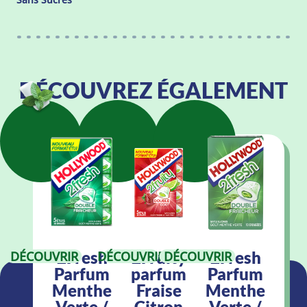
DÉCOUVREZ ÉGALEMENT
2Fresh
2Fruity
2Fresh
DÉCOUVRIR
DÉCOUVRIR
DÉCOUVRIR
Parfum
parfum
Parfum
Menthe
Fraise
Menthe
Verte /
Citron
Verte /