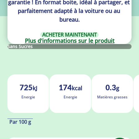
garantie ! En format boite, idéal à partager, et 
parfaitement adapté à la voiture ou au 
bureau.
ACHETER MAINTENANT
Plus d'informations sur le produit
Sans Sucres
725
174
0.3
kJ
kcal
g
Ener­gie
Ener­gie
Ma­tières grasses
Par 100 g