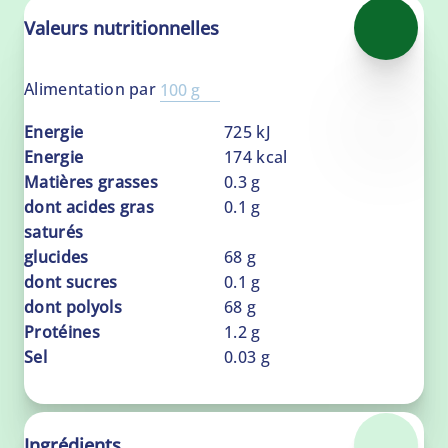
Valeurs nutritionnelles
Alimentation par
100 g
Energie
725
kJ
Energie
174
kcal
Matières grasses
0.3
g
dont acides gras
0.1
g
saturés
glucides
68
g
dont sucres
0.1
g
dont polyols
68
g
Protéines
1.2
g
Sel
0.03
g
Ingrédients